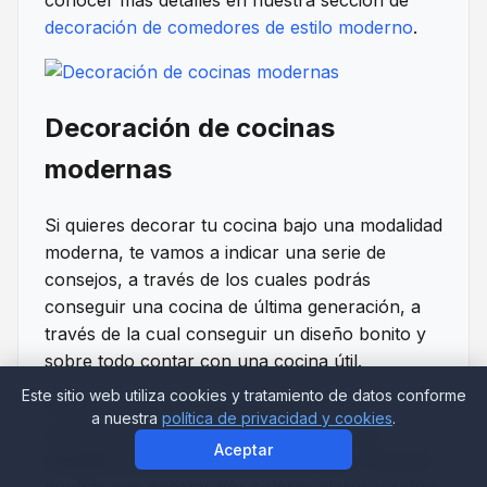
decoración de comedores de estilo moderno
.
Decoración de cocinas
modernas
Si quieres decorar tu cocina bajo una modalidad
moderna, te vamos a indicar una serie de
consejos, a través de los cuales podrás
conseguir una cocina de última generación, a
través de la cual conseguir un diseño bonito y
sobre todo contar con una cocina útil.
Este sitio web utiliza cookies y tratamiento de datos conforme
Para conseguir una cocina moderna, lo
a nuestra
política de privacidad y cookies
.
primero que tienes que buscar son unos
Aceptar
muebles bonitos, modernos y útiles
. Para ello
tendrás que apostar por colores claros y sobre